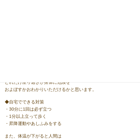
日光浴や軽い運動もしなくなるため
体内でセロトニンやエンドルフィンが
生成されず精神疾患にかかりやすくなる
と言われています。
◆座り過ぎはコロナウイルスより危険
現在コロナウイルスによる死者は11万人
と言われています(4/13時点)
しかし、座り過ぎが起因する死者は
全世界で年間約200万人と言われています。
どれだけ座り過ぎが身体に危険を
およぼすかおわかりいただけるかと思います。
◆自宅でできる対策
・30分に1回は必ず立つ
・1分以上立って歩く
・昇降運動やあしふみをする
また、体温が下がると人間は